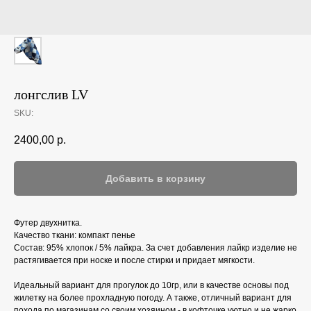
лонгслив LV
SKU:
2400,00
р.
Добавить в корзину
Футер двухнитка.
Качество ткани: компакт пенье
Состав: 95% хлопок / 5% лайкра. За счет добавления лайкр изделие не
растягивается при носке и после стирки и придает мягкости.
Идеальный вариант для прогулок до 10гр, или в качестве основы под
жилетку на более прохладную погоду. А также, отличный вариант для
похода по магазинам со своим хозяином - в кофточке уютно и не жарко